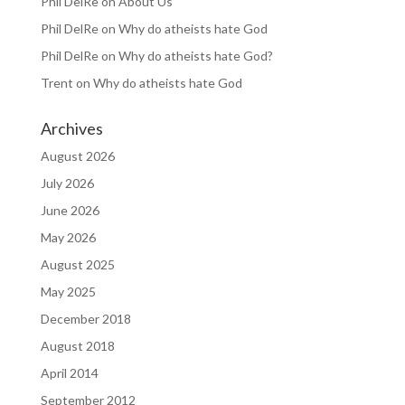
Phil DelRe
on
About Us
Phil DelRe
on
Why do atheists hate God
Phil DelRe
on
Why do atheists hate God?
Trent
on
Why do atheists hate God
Archives
August 2026
July 2026
June 2026
May 2026
August 2025
May 2025
December 2018
August 2018
April 2014
September 2012