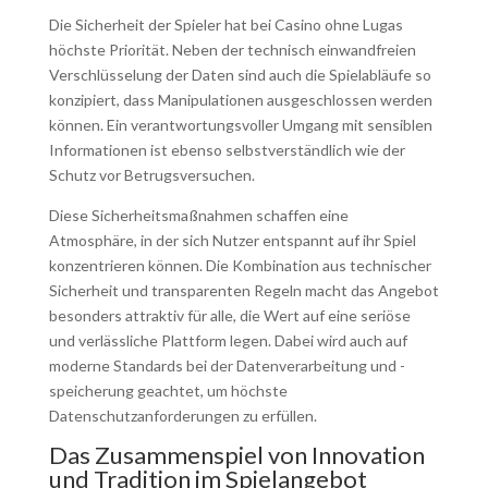
Die Sicherheit der Spieler hat bei Casino ohne Lugas
höchste Priorität. Neben der technisch einwandfreien
Verschlüsselung der Daten sind auch die Spielabläufe so
konzipiert, dass Manipulationen ausgeschlossen werden
können. Ein verantwortungsvoller Umgang mit sensiblen
Informationen ist ebenso selbstverständlich wie der
Schutz vor Betrugsversuchen.
Diese Sicherheitsmaßnahmen schaffen eine
Atmosphäre, in der sich Nutzer entspannt auf ihr Spiel
konzentrieren können. Die Kombination aus technischer
Sicherheit und transparenten Regeln macht das Angebot
besonders attraktiv für alle, die Wert auf eine seriöse
und verlässliche Plattform legen. Dabei wird auch auf
moderne Standards bei der Datenverarbeitung und -
speicherung geachtet, um höchste
Datenschutzanforderungen zu erfüllen.
Das Zusammenspiel von Innovation
und Tradition im Spielangebot