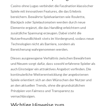
Casino ohne Lugas verbindet die Faszination klassischer
Spiele mit innovativen Features, die das Erlebnis
bereichern. Bewährte Spielvarianten wie Roulette,
Blackjack oder Spielautomaten werden durch neue
Elemente ergänzt, die das Handling erleichtern und
zusätzliche Spannung erzeugen. Dabei steht die
Nutzerfreundlichkeit stets im Vordergrund, sodass neue
Technologien nicht als Barriere, sondern als
Bereicherung wahrgenommen werden.
Dieses ausgewogene Verhältnis zwischen Bewährtem
und Neuem sorgt dafür, dass sowohl erfahrene Spieler als
auch Einsteiger ein attraktives Angebot vorfinden. Die
kontinuierliche Weiterentwicklung der angebotenen
Spiele orientiert sich an den Wünschen der Nutzer und
an den aktuellen Trends, ohne die grundsätzlichen
Prinzipien von Fairness und Transparenz zu
vernachlässigen.
Wichtige Hinweise zum