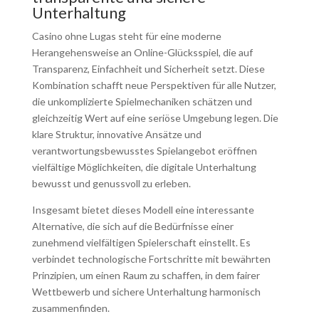
Unterhaltung
Casino ohne Lugas steht für eine moderne
Herangehensweise an Online-Glücksspiel, die auf
Transparenz, Einfachheit und Sicherheit setzt. Diese
Kombination schafft neue Perspektiven für alle Nutzer,
die unkomplizierte Spielmechaniken schätzen und
gleichzeitig Wert auf eine seriöse Umgebung legen. Die
klare Struktur, innovative Ansätze und
verantwortungsbewusstes Spielangebot eröffnen
vielfältige Möglichkeiten, die digitale Unterhaltung
bewusst und genussvoll zu erleben.
Insgesamt bietet dieses Modell eine interessante
Alternative, die sich auf die Bedürfnisse einer
zunehmend vielfältigen Spielerschaft einstellt. Es
verbindet technologische Fortschritte mit bewährten
Prinzipien, um einen Raum zu schaffen, in dem fairer
Wettbewerb und sichere Unterhaltung harmonisch
zusammenfinden.