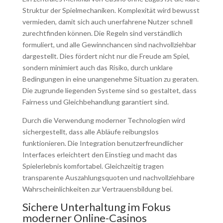
Struktur der Spielmechaniken. Komplexität wird bewusst
vermieden, damit sich auch unerfahrene Nutzer schnell
zurechtfinden können. Die Regeln sind verständlich
formuliert, und alle Gewinnchancen sind nachvollziehbar
dargestellt. Dies fördert nicht nur die Freude am Spiel,
sondern minimiert auch das Risiko, durch unklare
Bedingungen in eine unangenehme Situation zu geraten.
Die zugrunde liegenden Systeme sind so gestaltet, dass
Fairness und Gleichbehandlung garantiert sind.
Durch die Verwendung moderner Technologien wird
sichergestellt, dass alle Abläufe reibungslos
funktionieren. Die Integration benutzerfreundlicher
Interfaces erleichtert den Einstieg und macht das
Spielerlebnis komfortabel. Gleichzeitig tragen
transparente Auszahlungsquoten und nachvollziehbare
Wahrscheinlichkeiten zur Vertrauensbildung bei.
Sichere Unterhaltung im Fokus
moderner Online-Casinos